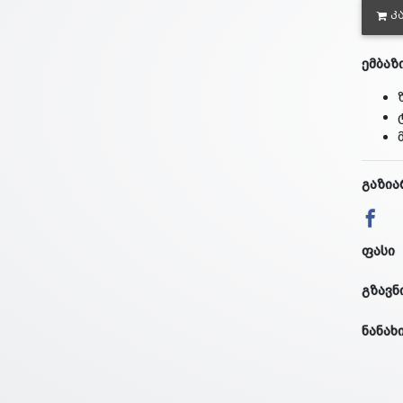
Კ
ემბაზ
გაზია
ფასი
გზავნ
ნანახ