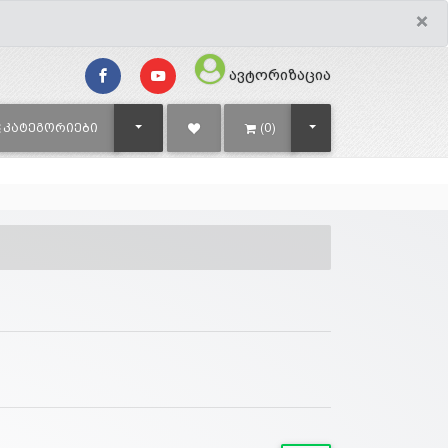
×
ავტორიზაცია
TOGGLE DROPDOWN
TOGGLE DROPDOWN
ᲙᲐᲢᲔᲒᲝᲠᲘᲔᲑᲘ
(0)