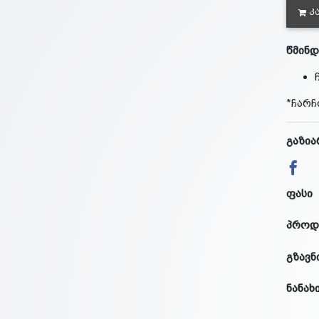
Კ
წმინდ
*ჩარჩ
გაზია
ფასი
პროდ
გზავნ
ნანახ