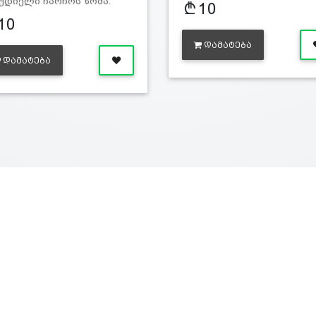
უდიელი ჩარჩოს ზომა:
10
რძე - 20სმ, ს…
10
ᲓᲐᲛᲐᲢᲔᲑᲐ
ᲓᲐᲛᲐᲢᲔᲑᲐ