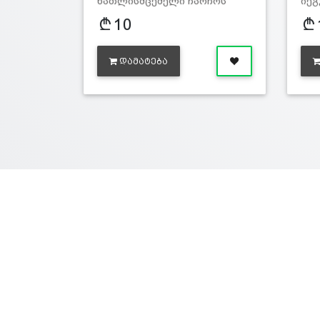
ნათლისმცემელი ჩარჩოს
იეგ
ზომა: სიგრძე - 20სმ, ს…
სიგ
10
ᲓᲐᲛᲐᲢᲔᲑᲐ