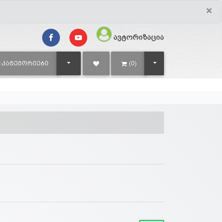
×
ავტორიზაცია
TOGGLE DROPDOWN
TOGGLE DROPDOWN
ᲙᲐᲢᲔᲒᲝᲠᲘᲔᲑᲘ
(0)