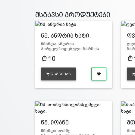
მსგავსი პროდუქტები
წმ. ანდრია ხატი.
ღვ
ყა
წმინდა ანდრია
ღვთ
პირველწოდებული ჩარჩოს
ჩარ
ზო…
სიგ
10
ᲓᲐᲛᲐᲢᲔᲑᲐ
წმ. იოანე
მთ
ნათლისმცე…
იე
წმინდა იოანე
მთ