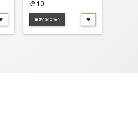
10
ᲓᲐᲛᲐᲢᲔᲑᲐ