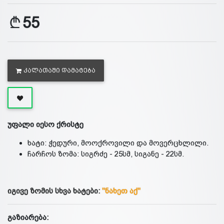
55
ᲙᲐᲚᲐᲗᲐᲨᲘ ᲓᲐᲛᲐᲢᲔᲑᲐ
უფალი იესო ქრისტე
ხატი: ჭედური, მოოქროვილი და მოვერცხლილი.
ჩარჩოს ზომა: სიგრძე - 25სმ, სიგანე - 22სმ.
იგივე ზომის სხვა ხატები:
"ნახეთ აქ"
გაზიარება: