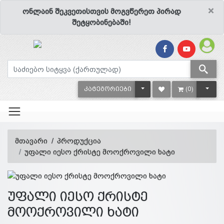
×
ონლაინ შეკვეთისთვის მოგვწერეთ პირად
შეტყობინებაში!
TOGGLE DROPDOWN
TOGG
ᲙᲐᲢᲔᲒᲝᲠᲘᲔᲑᲘ
(0)
მთავარი
პროდუქცია
უფალი იესო ქრისტე მოოქროვილი ხატი
უფალი იესო ქრისტე
მოოქროვილი ხატი