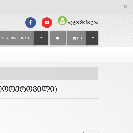
×
ავტორიზაცია
TOGGLE DROPDOWN
TOGGLE DROPDOWN
ᲙᲐᲢᲔᲒᲝᲠᲘᲔᲑᲘ
(0)
 მოოქროვილი)