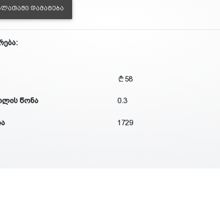
ᲐᲚᲐᲗᲐᲨᲘ ᲓᲐᲛᲐᲢᲔᲑᲐ
რება:
58
ილის წონა
0.3
ია
1729