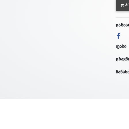
Კ
გაზია
ფასი
გზავნ
ნანახ