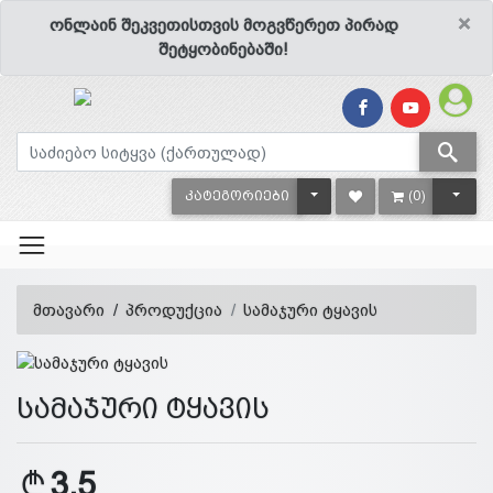
×
ონლაინ შეკვეთისთვის მოგვწერეთ პირად
შეტყობინებაში!
TOGGLE DROPDOWN
TOGG
ᲙᲐᲢᲔᲒᲝᲠᲘᲔᲑᲘ
(0)
მთავარი
პროდუქცია
სამაჯური ტყავის
სამაჯური ტყავის
3.5