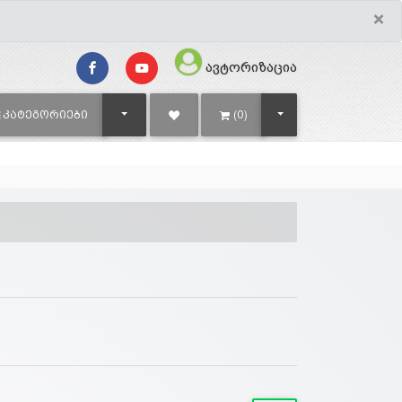
×
ავტორიზაცია
TOGGLE DROPDOWN
TOGGLE DROPDOWN
ᲙᲐᲢᲔᲒᲝᲠᲘᲔᲑᲘ
(0)