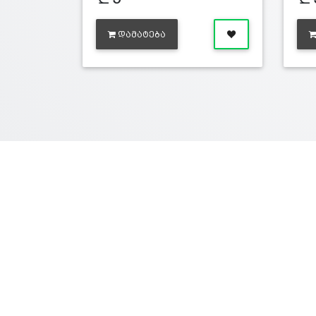
ᲓᲐᲛᲐᲢᲔᲑᲐ