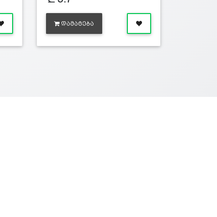
ᲓᲐᲛᲐᲢᲔᲑᲐ