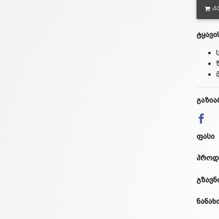
Კ
ტყავი
გაზია
ფასი
პროდ
გზავნ
ნანახ