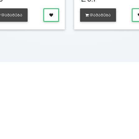
ᲓᲐᲛᲐᲢᲔᲑᲐ
ᲓᲐᲛᲐᲢᲔᲑᲐ