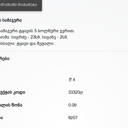
ᲐᲚᲐᲗᲐᲨᲘ ᲓᲐᲛᲐᲢᲔᲑᲐ
ს სამაჯური
სამაჯური ტყავის 5 ბოლნური ჯვრით.
ზომა: სიგრძე - 23სმ, სიგანე - 2სმ.
მასალა: ტყავი და მეტალი.
რება:
4
უქტის კოდი
33320ღ
ილის წონა
0.09
ია
8207