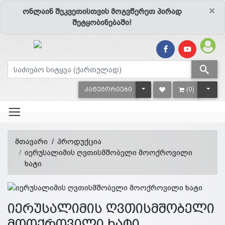
×
ონლაინ შეკვეთისთვის მოგვწერეთ პირად
შეტყობინებაში!
TOGGLE DROPDOWN
TOGG
ᲙᲐᲢᲔᲒᲝᲠᲘᲔᲑᲘ
(0)
მთავარი
პროდუქცია
იერუსალიმის ღვთისმშობელი მოოქროვილი
ხატი
იერუსალიმის ღვთისმშობელი
მოოქროვილი ხატი