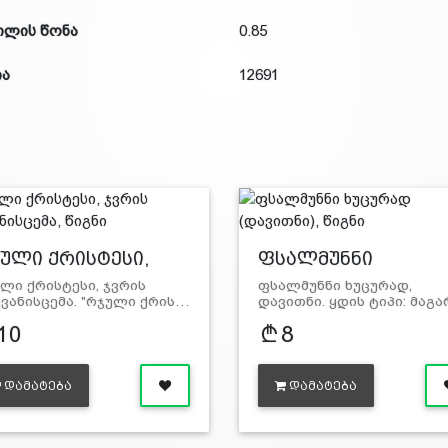
ილის წონა
0.85
ია
12691
ული ქრისტესი,
ფსალმუნნი
…
ხუცურად…
ლი ქრისტესი, ჯვრის
ფსალმუნნი ხუცურად,
ვანისცემა. "რჯული ქრის…
დავითნი. ყდის ტიპი: მაგ
10
8
ᲓᲐᲛᲐᲢᲔᲑᲐ
ᲓᲐᲛᲐᲢᲔᲑᲐ