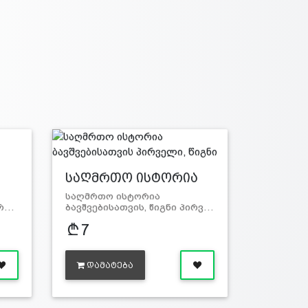
საღმრთო ისტორია
ბ…
საღმრთო ისტორია
არ…
ბავშვებისათვის, წიგნი პირვ…
7
ᲓᲐᲛᲐᲢᲔᲑᲐ