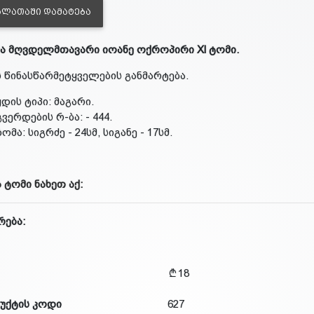
ᲐᲚᲐᲗᲐᲨᲘ ᲓᲐᲛᲐᲢᲔᲑᲐ
ა მღვდელმთავარი იოანე ოქროპირი Xl ტომი.
ს წინასწარმეტყველების განმარტება.
ყდის ტიპი: მაგარი.
გვერდების რ-ბა: - 444.
ზომა: სიგრძე - 24სმ, სიგანე - 17სმ.
 ტომი ნახეთ აქ
:
რება:
18
უქტის კოდი
627