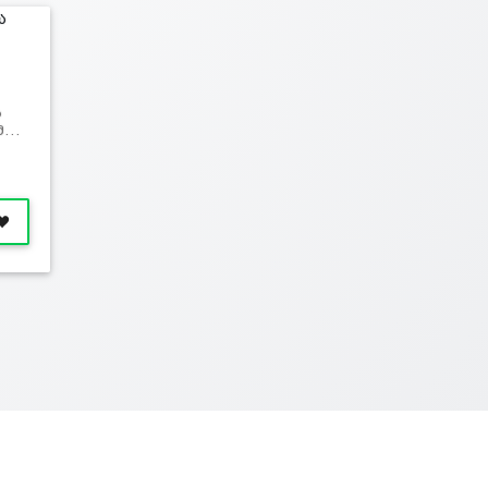
ა
 მ…