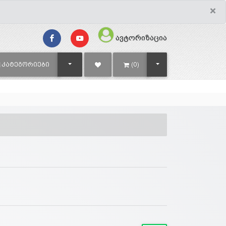
×
ავტორიზაცია
TOGGLE DROPDOWN
TOGGLE DROPDOWN
ᲙᲐᲢᲔᲒᲝᲠᲘᲔᲑᲘ
(0)