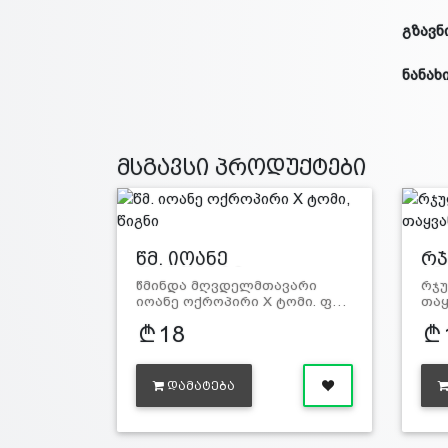
გზავნ
ნანახ
მსგავსი პროდუქტები
წმ. იოანე
რჯ
ოქროპირი…
ჯვ
წმინდა მღვდელმთავარი
რჯუ
იოანე ოქროპირი X ტომი. ფ…
თაყ
18
ᲓᲐᲛᲐᲢᲔᲑᲐ