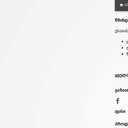
Კ
წმინდ
ესაია
ყველა
გაზია
ფასი
პროდ