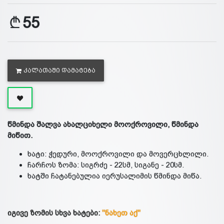
55
ᲙᲐᲚᲐᲗᲐᲨᲘ ᲓᲐᲛᲐᲢᲔᲑᲐ
წმინდა შალვა ახალციხელი მოოქროვილი, წმინდა
მიწით.
ხატი: ჭედური, მოოქროვილი და მოვერცხლილი.
ჩარჩოს ზომა: სიგრძე - 22სმ, სიგანე - 20სმ.
ხატში ჩატანებულია იერუსალიმის წმინდა მიწა.
იგივე ზომის სხვა ხატები:
"ნახეთ აქ"