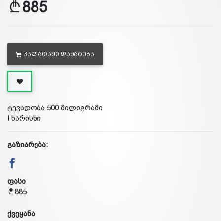
885
ᲙᲐᲚᲐᲗᲐᲨᲘ ᲓᲐᲛᲐᲢᲔᲑᲐ
ტევადობა 500 მილიგრამი
I ხარისხი
გაზიარება:
ფასი
885
ქვეყანა