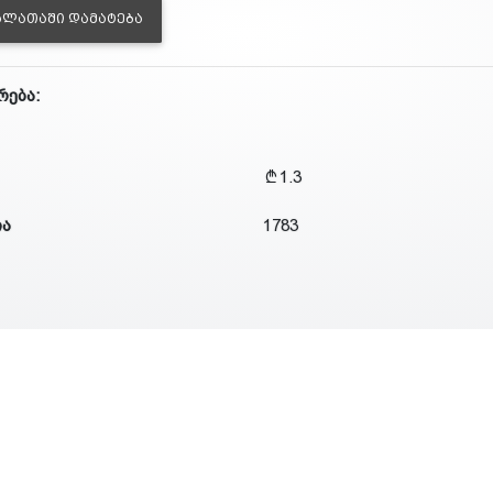
ᲐᲚᲐᲗᲐᲨᲘ ᲓᲐᲛᲐᲢᲔᲑᲐ
რება:
1.3
ია
1783