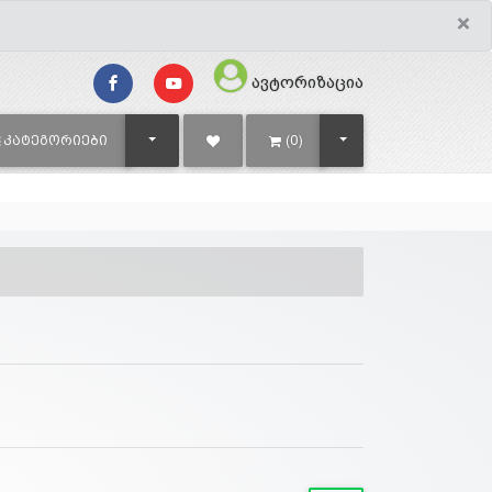
×
ავტორიზაცია
TOGGLE DROPDOWN
TOGGLE DROPDOWN
ᲙᲐᲢᲔᲒᲝᲠᲘᲔᲑᲘ
(0)