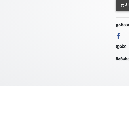
Კ
გაზია
ფასი
ნანახ