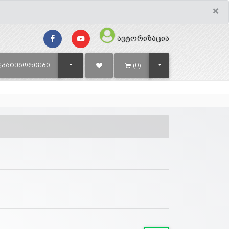
×
ავტორიზაცია
TOGGLE DROPDOWN
TOGGLE DROPDOWN
ᲙᲐᲢᲔᲒᲝᲠᲘᲔᲑᲘ
(0)