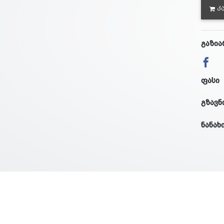
Კ
გაზია
ფასი
გზავნ
ნანახ