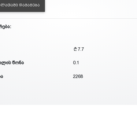
ᲐᲚᲐᲗᲐᲨᲘ ᲓᲐᲛᲐᲢᲔᲑᲐ
რება:
7.7
ილის წონა
0.1
ია
2268