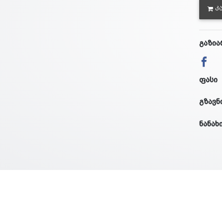
Კ
გაზია
ფასი
გზავნ
ნანახ