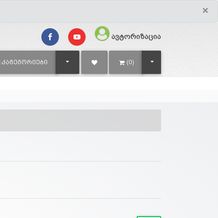
×
ავტორიზაცია
TOGGLE DROPDOWN
TOGGLE DROPDOWN
ᲙᲐᲢᲔᲒᲝᲠᲘᲔᲑᲘ
(0)