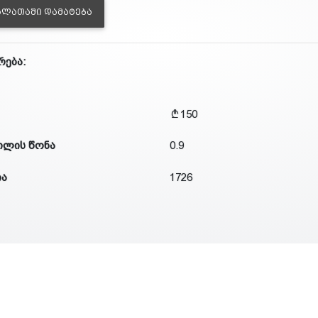
ᲐᲚᲐᲗᲐᲨᲘ ᲓᲐᲛᲐᲢᲔᲑᲐ
რება:
150
ილის წონა
0.9
ია
1726