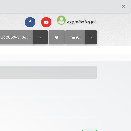
×
ავტორიზაცია
TOGGLE DROPDOWN
TOGGLE DROPDOWN
ᲙᲐᲢᲔᲒᲝᲠᲘᲔᲑᲘ
(0)