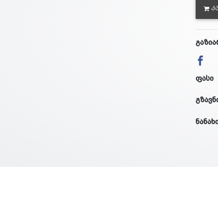
Კ
გაზია
ფასი
გზავნ
ნანახ