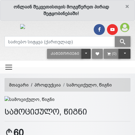
×
ონლაინ შეკვეთისთვის მოგვწერეთ პირად
შეტყობინებაში!
TOGGLE DROPDOWN
TOGG
ᲙᲐᲢᲔᲒᲝᲠᲘᲔᲑᲘ
(0)
მთავარი
პროდუქცია
სამოციქულო, წიგნი
სამოციქულო, წიგნი
60