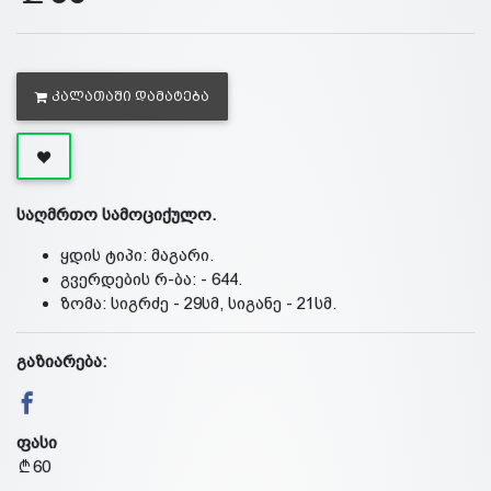
ᲙᲐᲚᲐᲗᲐᲨᲘ ᲓᲐᲛᲐᲢᲔᲑᲐ
საღმრთო სამოციქულო.
ყდის ტიპი: მაგარი.
გვერდების რ-ბა: - 644.
ზომა: სიგრძე - 29სმ, სიგანე - 21სმ.
გაზიარება:
ფასი
60